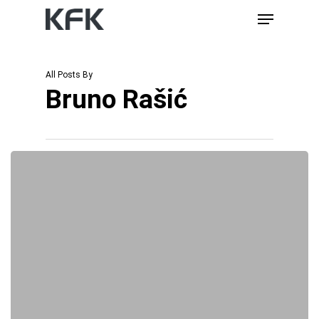
Skip
Menu
to
main
content
All Posts By
Bruno Rašić